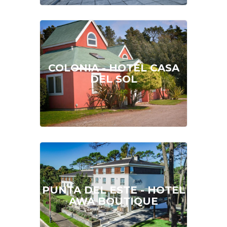
DESDE
U$S 76
COLONIA - HOTEL CASA
DEL SOL
DESDE
U$S 46
PUNTA DEL ESTE - HOTEL
AWA BOUTIQUE