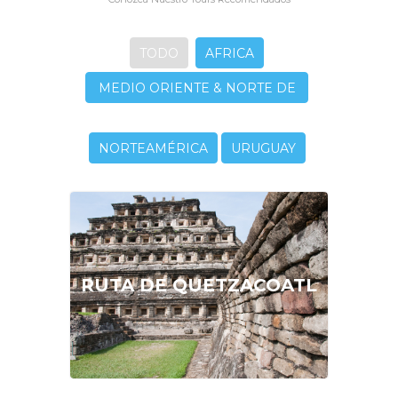
TODO
AFRICA
MEDIO ORIENTE & NORTE DE
AFRICA
NORTEAMÉRICA
URUGUAY
CONSÚLTENOS
RUTA DE QUETZACOATL