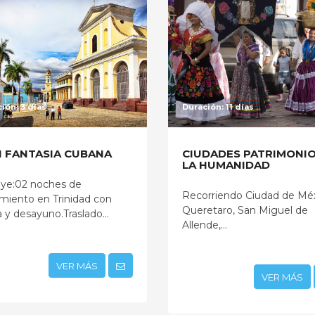
ión: 3 días
Duración: 11 días
I FANTASIA CUBANA
CIUDADES PATRIMONIO
LA HUMANIDAD
uye:02 noches de
Recorriendo Ciudad de Méx
amiento en Trinidad con
Queretaro, San Miguel de
 y desayuno.Traslado...
Allende,...
VER MÁS
VER MÁS