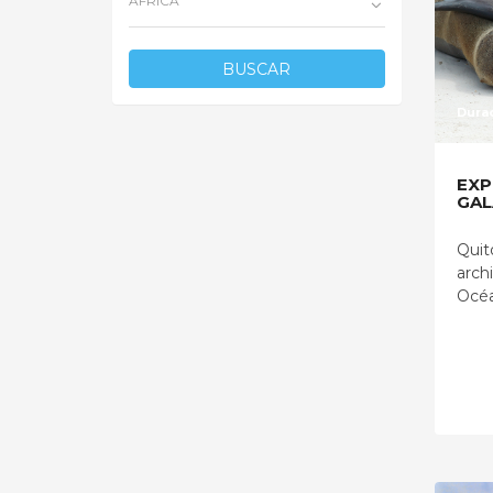
AFRICA
BUSCAR
Durac
EXP
GAL
Quit
archi
Océa