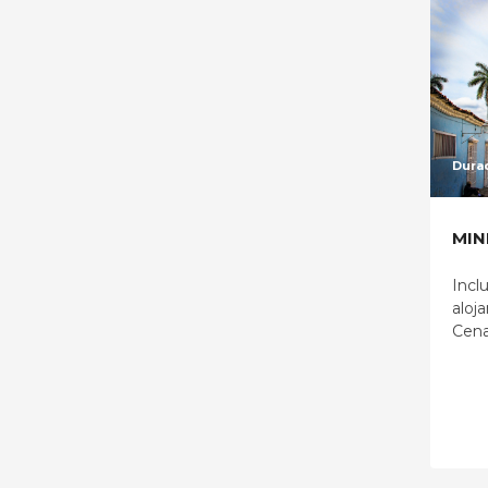
Durac
MIN
Incl
aloj
Cena