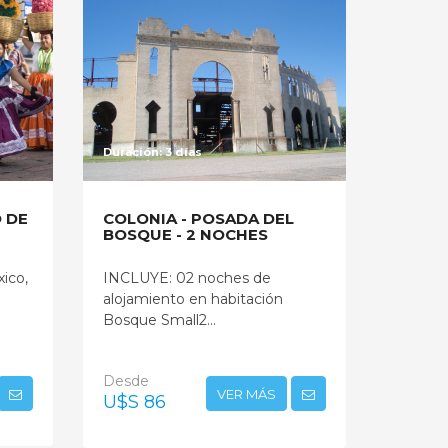
Duración: 3 días
 DE
COLONIA - POSADA DEL
BOSQUE - 2 NOCHES
ico,
INCLUYE: 02 noches de
alojamiento en habitación
Bosque Small2...
Desde
VER MÁS
U$S 86