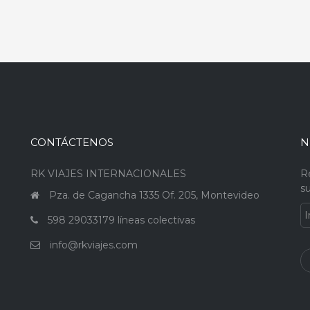
CONTÁCTENOS
N
RK VIAJES INTERNACIONALES
R
su
a
Pza. de Cagancha 1335 Of. 205, Montevideo
598 29033179 líneas colectivas
info@rkviajes.com