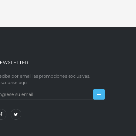
EWSLETTER
eciba por email las promociones exclusivas,
scríbase aquí: