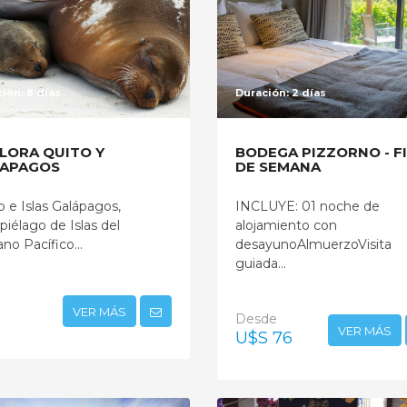
ión: 8 días
Duración: 2 días
LORA QUITO Y
BODEGA PIZZORNO - F
APAGOS
DE SEMANA
o e Islas Galápagos,
INCLUYE: 01 noche de
piélago de Islas del
alojamiento con
no Pacífico...
desayunoAlmuerzoVisita
guiada...
VER MÁS
Desde
VER MÁS
U$S 76