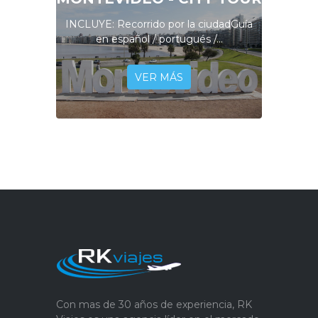
INCLUYE: Recorrido por la ciudadGuía
en español / portugués /...
VER MÁS
Con mas de 30 años de experiencia, RK