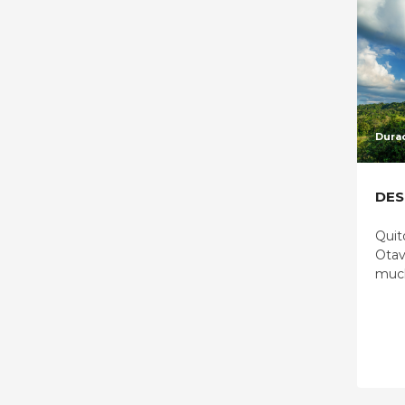
Durac
DES
Quit
Otav
much