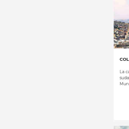
Durac
COL
La c
suda
Mund