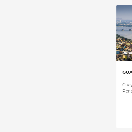
Durac
GUA
Guay
Perla