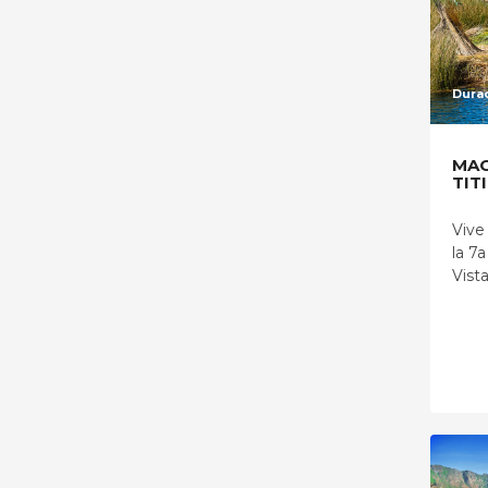
Durac
MAC
TIT
Vive
la 7
Vista.