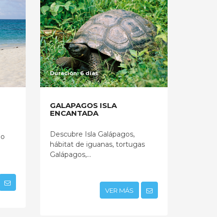
Duración: 6 días
GALAPAGOS ISLA
ENCANTADA
Descubre Isla Galápagos,
do
hábitat de iguanas, tortugas
Galápagos,...
VER MÁS