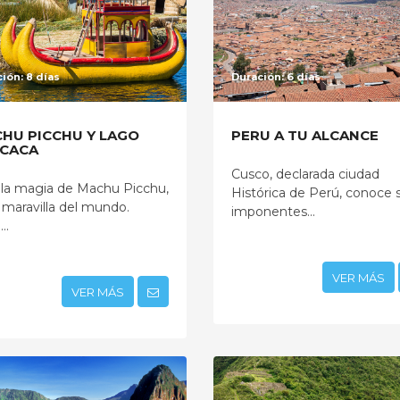
ión: 8 días
Duración: 6 días
HU PICCHU Y LAGO
PERU A TU ALCANCE
ICACA
Cusco, declarada ciudad
 la magia de Machu Picchu,
Histórica de Perú, conoce 
a maravilla del mundo.
imponentes...
..
VER MÁS
VER MÁS