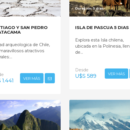
ión: 7 días
Duración: 5 días
TIAGO Y SAN PEDRO
ISLA DE PASCUA 5 DIAS
ATACAMA
Explora esta Isla chilena,
ad arqueologica de Chile,
ubicada en la Polinesia, lle
maravillosos atractivos
de...
ales:...
Desde
VER MÁS
de
U$S 589
VER MÁS
 1.441