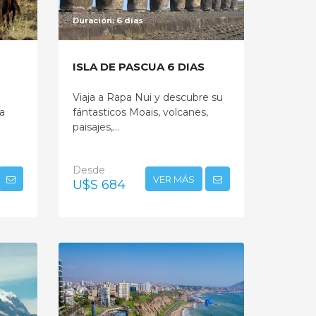
Duración: 6 días
ISLA DE PASCUA 6 DIAS
Viaja a Rapa Nui y descubre su
na
fántasticos Moais, volcanes,
paisajes,...
Desde
VER MÁS
U$S 684