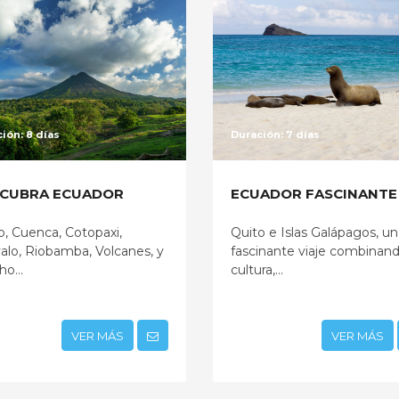
ión: 8 días
Duración: 7 días
CUBRA ECUADOR
ECUADOR FASCINANTE
o, Cuenca, Cotopaxi,
Quito e Islas Galápagos, un
alo, Riobamba, Volcanes, y
fascinante viaje combinan
o...
cultura,...
VER MÁS
VER MÁS