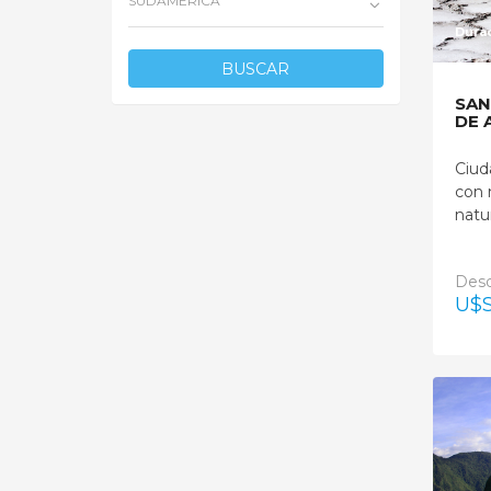
SUDAMÉRICA
Durac
BUSCAR
SAN
DE 
Ciud
con 
natur
Des
U$S