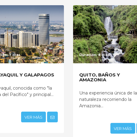
ión: 7 días
Duración: 8 días
YAQUIL Y GALAPAGOS
QUITO, BAÑOS Y
AMAZONIA
aquil, conocida como "la
Una experiencia única de la
 del Pacífico" y principal...
naturaleza recorriendo la
Amazonia...
VER MÁS
VER MÁS