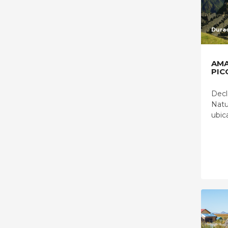
Durac
AMA
PIC
Decl
Natu
ubica