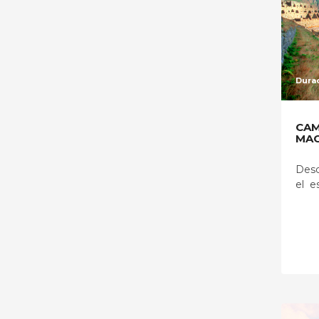
Durac
CAM
MAC
Desd
el e