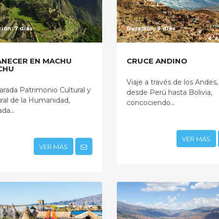
ión: 7 días
Duración: 9 días
NECER EN MACHU
CRUCE ANDINO
CHU
Viaje a través de los Andes,
arada Patrimonio Cultural y
desde Perú hasta Bolivia,
ral de la Humanidad,
concociendo...
da...
VER MÁS
VER MÁS