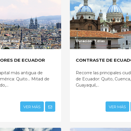
ión: 5 días
Duración: 7 días
ORES DE ECUADOR
CONTRASTE DE ECUAD
apital más antigua de
Recorre las principales ciu
mérica: Quito... Mitad de
de Ecuador: Quito, Cuenca,
o,...
Guayaquil,...
VER MÁS
VER MÁS