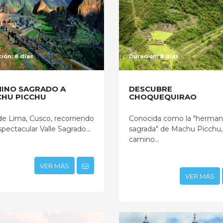
ión: 8 días
Duración: 8 días
INO SAGRADO A
DESCUBRE
HU PICCHU
CHOQUEQUIRAO
e Lima, Cusco, recorriendo
Conocida como la "herma
spectacular Valle Sagrado...
sagrada" de Machu Picchu,
camino...
VER MÁS
VER MÁS