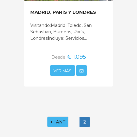
MADRID, PARÍS Y LONDRES
Visitando:Madrid, Toledo, San
Sebastian, Burdeos, París,
LondresIncluye: Servicios...
€ 1.095
Desde
VER MÁS
1
ANT
2