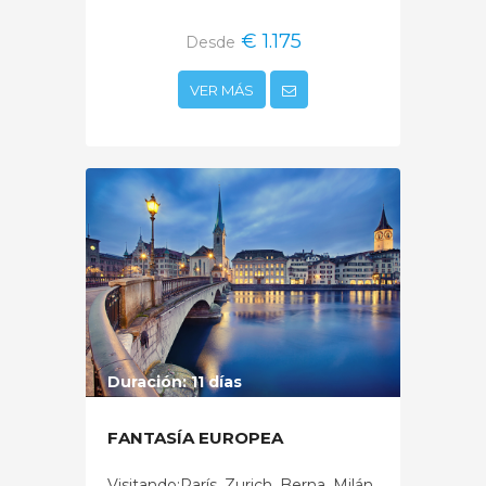
€ 1.175
Desde
VER MÁS
Duración: 11 días
FANTASÍA EUROPEA
Visitando:París, Zurich, Berna, Milán,