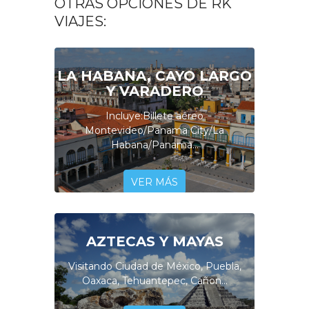
OTRAS OPCIONES DE RK
VIAJES:
LA HABANA, CAYO LARGO
Y VARADERO
Incluye:Billete aéreo
Montevideo/Panama City/La
Habana/Panama...
VER MÁS
AZTECAS Y MAYAS
Visitando Ciudad de México, Puebla,
Oaxaca, Tehuantepec, Cañon...