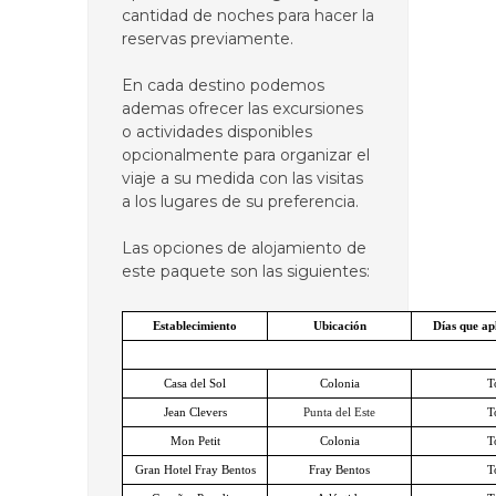
cantidad de noches para hacer la
reservas previamente.
En cada destino podemos
ademas ofrecer las excursiones
o actividades disponibles
opcionalmente para organizar el
viaje a su medida con las visitas
a los lugares de su preferencia.
Las opciones de alojamiento de
este paquete son las siguientes:
Establecimiento
Ubicación
Días que ap
Casa del Sol
Colonia
T
Jean Clevers
Punta del Este
T
Mon Petit
Colonia
T
Gran Hotel Fray Bentos
Fray Bentos
T