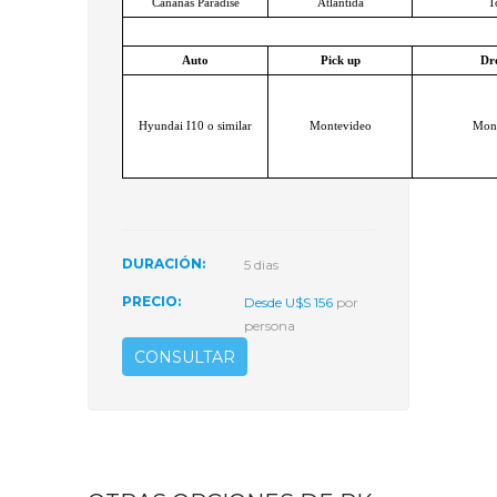
Canañas Paradise
Atlántida
T
Auto
Pick up
Dr
Hyundai I10 o similar
Montevideo
Mont
DURACIÓN:
5 dias
PRECIO:
Desde U$S 156
por
persona
CONSULTAR