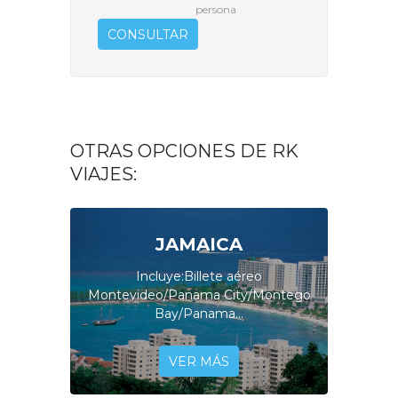
persona
CONSULTAR
OTRAS OPCIONES DE RK
VIAJES:
JAMAICA
Incluye:Billete aéreo
Montevideo/Panama City/Montego
Bay/Panama...
VER MÁS