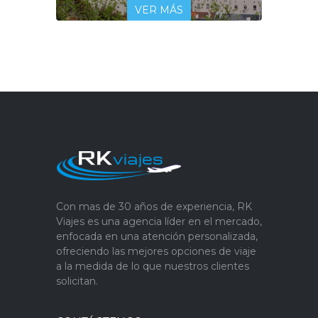
VER MÁS
Con mas de 30 años de experiencia, RK
Viajes es una agencia líder en el mercado,
enfocada en una atención personalizada,
ofreciendo las mejores opciones de viaje
a la medida de lo que nuestros clientes
solicitan.