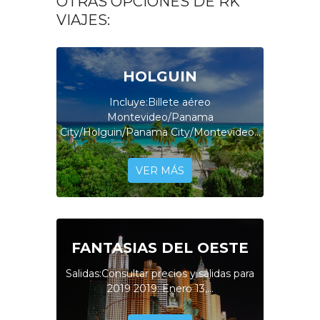
OTRAS OPCIONES DE RK
VIAJES:
HOLGUIN
Incluye:Billete aéreo
Montevideo/Panama
City/Holguin/Panama City/Montevideo...
VER MÁS
FANTASIAS DEL OESTE
Salidas:Consultar precios y salidas para
2019 2019: Enero 13,...