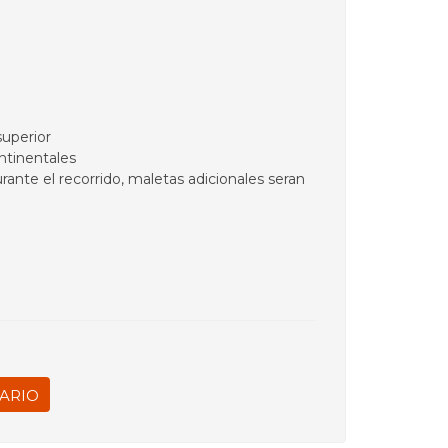
superior
ntinentales
ante el recorrido, maletas adicionales seran
ARIO