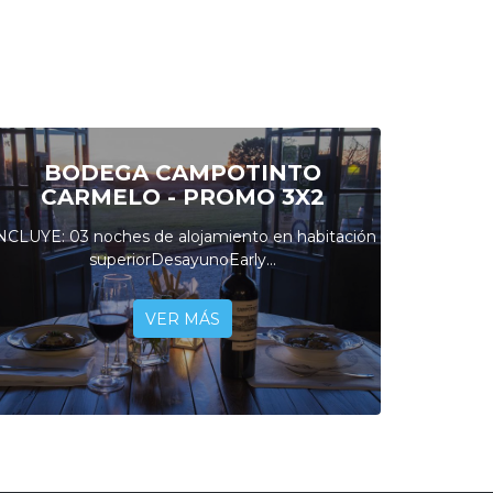
BODEGA CAMPOTINTO
CARMELO - PROMO 3X2
NCLUYE: 03 noches de alojamiento en habitación
superiorDesayunoEarly...
VER MÁS