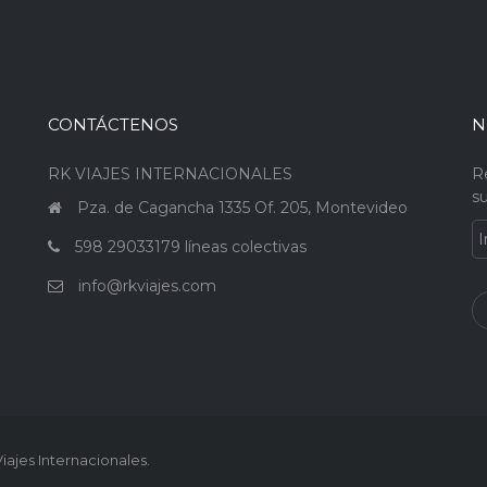
CONTÁCTENOS
N
RK VIAJES INTERNACIONALES
R
su
a
Pza. de Cagancha 1335 Of. 205, Montevideo
598 29033179 líneas colectivas
info@rkviajes.com
iajes Internacionales.