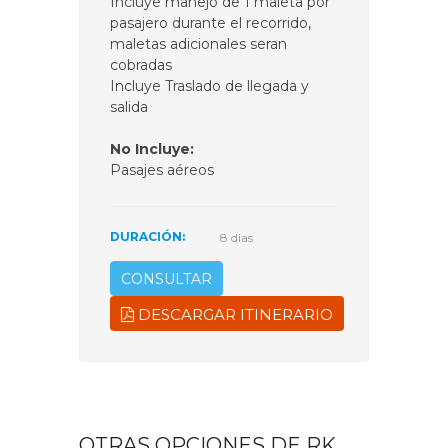
Incluye manejo de 1 maleta por
pasajero durante el recorrido,
maletas adicionales seran
cobradas
Incluye Traslado de llegada y
salida
No Incluye:
Pasajes aéreos
DURACIÓN:
8 dias
CONSULTAR
DESCARGAR ITINERARIO
OTRAS OPCIONES DE RK