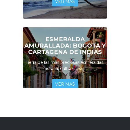
VER MÁS
ESMERALDA
AMURALLADA: BOGOTA Y
CARTAGENA DE INDIAS
Tierra de las más preciosas esmeraldas,
historia, cultura, mar...
VER MÁS