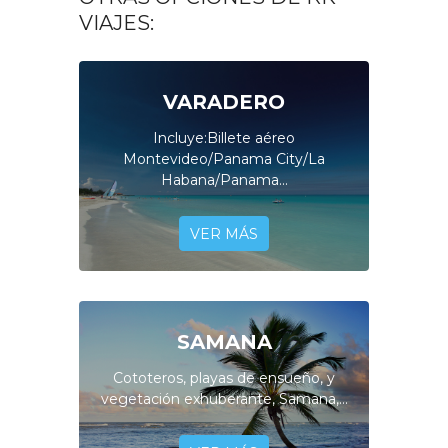
VIAJES:
VARADERO
Incluye:Billete aéreo
Montevideo/Panama City/La
Habana/Panama...
VER MÁS
SAMANA
Cototeros, playas de ensueño, y
vegetación exhuberante, Samana,...