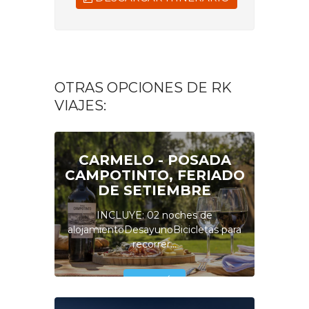
OTRAS OPCIONES DE RK
VIAJES:
CARMELO - POSADA
CAMPOTINTO, FERIADO
DE SETIEMBRE
INCLUYE: 02 noches de
alojamientoDesayunoBicicletas para
recorrer...
VER MÁS