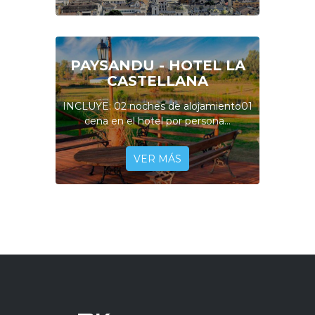
PAYSANDU - HOTEL LA
CASTELLANA
INCLUYE: 02 noches de alojamiento01
cena en el hotel por persona...
VER MÁS