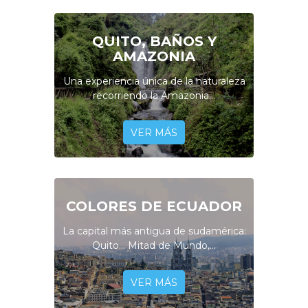
QUITO, BAÑOS Y
AMAZONIA
Una experiencia única de la naturaleza
recorriendo la Amazonia...
VER MÁS
COLORES DE ECUADOR
La capital más antigua de sudamérica:
Quito... Mitad de Mundo,...
VER MÁS