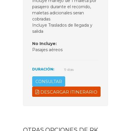
Incluye manejo de 1 maleta por
pasajero durante el recorrido,
maletas adicionales seran
cobradas
Incluye Traslados de llegada y
salida
No Incluye:
Pasajes aéreos
DURACIÓN:
9 dias
CONSULTAR
DESCARGAR ITINERARIO
OTRAS OPCIONES DE RK