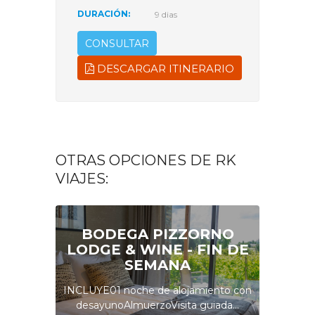
DURACIÓN:
9 dias
CONSULTAR
DESCARGAR ITINERARIO
OTRAS OPCIONES DE RK
VIAJES:
BODEGA PIZZORNO
LODGE & WINE - FIN DE
SEMANA
INCLUYE01 noche de alojamiento con
desayunoAlmuerzoVisita guiada...