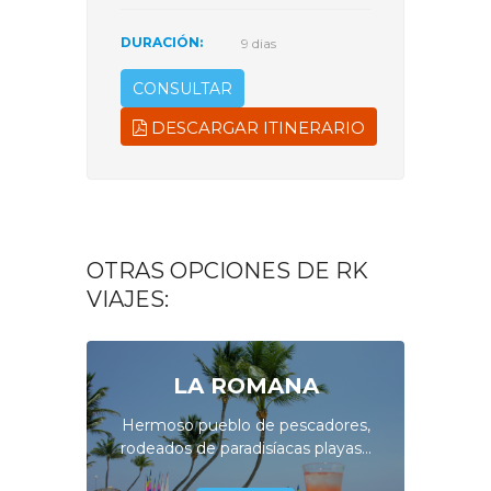
DURACIÓN:
9 dias
CONSULTAR
DESCARGAR ITINERARIO
OTRAS OPCIONES DE RK
VIAJES:
LA ROMANA
Hermoso pueblo de pescadores,
rodeados de paradisíacas playas...