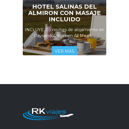
HOTEL SALINAS DEL
ALMIRON CON MASAJE
INCLUIDO
INCLUYE: 03 noches de alojamiento en
PaysandúRégimen All Meals:...
VER MÁS