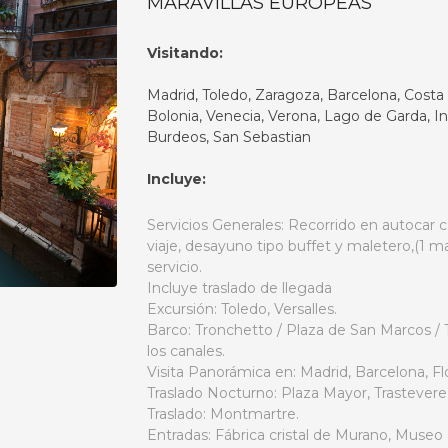
MARAVILLAS EUROPEAS
Visitando:
Madrid, Toledo, Zaragoza, Barcelona, Costa
Bolonia, Venecia, Verona, Lago de Garda, Inn
Burdeos, San Sebastian
Incluye:
Servicios Generales: Recorrido en autocar 
viaje, desayuno tipo buffet y maletero,(1 m
servicio.
Incluye traslado de llegada
Excursión: Toledo, Versalles.
Barco: Tronchetto / Plaza de San Marcos / 
los canales.
Visita Panorámica en: Madrid, Barcelona, Fl
Traslado Nocturno: Plaza Mayor, Trastevere
Traslado: Montmartre.
Entradas: Fábrica cristal de Murano, Mu