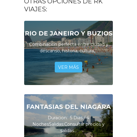
OTRAS OPCIONES DE RK
VIAJES:
RIO DE JANEIRO Y BUZIOS
Combinacion perfecta entre ciudad y
descanso, historia, cultura,...
VER MÁS
FANTASIAS DEL NIAGARA
Duracion: 5 Dias / 4
NochesSalidas:Consultar precios y
salidas...